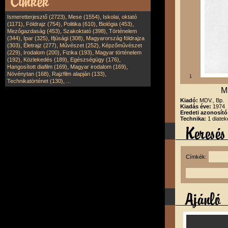
,
,
Ismeretterjesztő (2723)
Mese (1554)
Iskolai, oktató
,
,
,
,
(1171)
Földrajz (754)
Politika (610)
Biológia (453)
,
,
Mezőgazdaság (453)
Szakoktató (398)
Történelem
,
,
,
(344)
Ipar (325)
Ifjúsági (308)
Magyarország földrajza
,
,
,
(303)
Életrajz (277)
Művészet (252)
Képzőművészet
,
,
,
(229)
Irodalom (200)
Fizika (193)
Magyar történelem
,
,
,
(192)
Közlekedés (189)
Egészségügy (176)
,
,
Hangosított diafilm (169)
Magyar irodalom (169)
,
,
Növénytan (168)
Rajzfilm alapján (133)
1
,
Technikatörténet (130)
...
Mu
Kiadó:
MDV., Bp.
Kiadás éve:
1974
Eredeti azonosít
Technika:
1 diatek
Címkék: