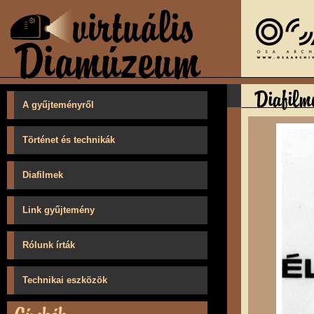
A gyűjteményről
Történet és technikák
Diafilmek
Link gyűjtemény
Rólunk írták
Technikai eszközök