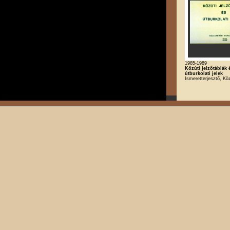
1985-1989
Közúti jelzőtáblák 
útburkolati jelek
Ismeretterjesztő, Kö