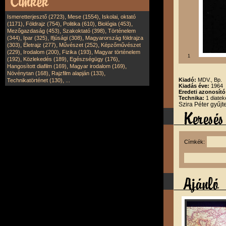
,
,
Ismeretterjesztő (2723)
Mese (1554)
Iskolai, oktató
,
,
,
,
(1171)
Földrajz (754)
Politika (610)
Biológia (453)
,
,
Mezőgazdaság (453)
Szakoktató (398)
Történelem
,
,
,
(344)
Ipar (325)
Ifjúsági (308)
Magyarország földrajza
,
,
,
(303)
Életrajz (277)
Művészet (252)
Képzőművészet
,
,
,
(229)
Irodalom (200)
Fizika (193)
Magyar történelem
1
,
,
,
(192)
Közlekedés (189)
Egészségügy (176)
,
,
Hangosított diafilm (169)
Magyar irodalom (169)
,
,
Növénytan (168)
Rajzfilm alapján (133)
,
Kiadó:
MDV., Bp.
Technikatörténet (130)
...
Kiadás éve:
1964
Eredeti azonosító
Technika:
1 diatek
Szira Péter gyűj
Címkék: