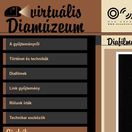
A gyűjteményről
Történet és technikák
Diafilmek
Link gyűjtemény
Rólunk írták
Technikai eszközök