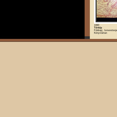
1990
Térkép
Földrajz, Ismeretterj
Könyvtártan