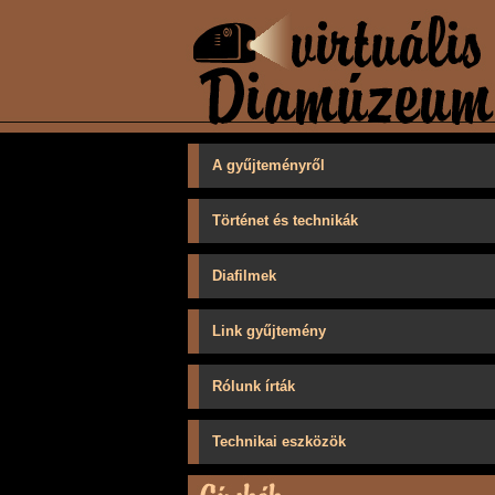
A gyűjteményről
Történet és technikák
Diafilmek
Link gyűjtemény
Rólunk írták
Technikai eszközök