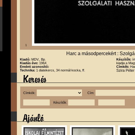
1
Harc a másodpercekért : Szolgál
Kiadó:
MDV., Bp.
Készítők:
í
Kiadás éve:
1964
kiadja a Ma
Eredeti azonosító:
Címkék:
Had
Technika:
1 diatekercs, 34 normál kocka, ff.
Szira Péte
Címkék:
Cím:
Készítők: