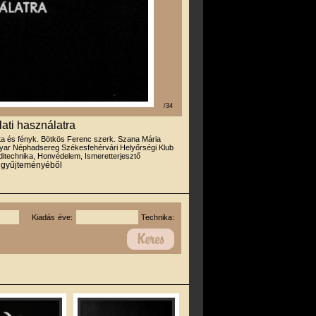
/34
ati használatra
rta és fényk. Bötkös Ferenc szerk. Szana Mária
gyar Néphadsereg Székesfehérvári Helyőrségi Klub
itechnika, Honvédelem, Ismeretterjesztő
r gyűjteményéből
Kiadás éve:
Technika: