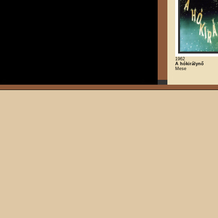
1962
A hókirálynő
Mese