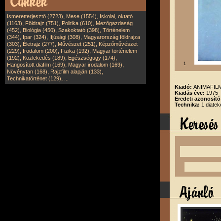
,
,
Ismeretterjesztő (2723)
Mese (1554)
Iskolai, oktató
,
,
,
(1163)
Földrajz (751)
Politika (610)
Mezőgazdaság
,
,
,
(452)
Biológia (450)
Szakoktató (398)
Történelem
,
,
,
(344)
Ipar (324)
Ifjúsági (308)
Magyarország földrajza
,
,
,
(303)
Életrajz (277)
Művészet (251)
Képzőművészet
,
,
,
(229)
Irodalom (200)
Fizika (192)
Magyar történelem
,
,
,
(192)
Közlekedés (189)
Egészségügy (174)
,
,
1
Hangosított diafilm (169)
Magyar irodalom (169)
,
,
Növénytan (168)
Rajzfilm alapján (133)
,
Technikatörténet (129)
...
Kiadó:
ANIMAFILM
Kiadás éve:
1975
Eredeti azonosít
Technika:
1 diatek