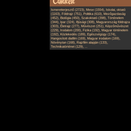
,
,
Ismeretterjesztő (2723)
Mese (1554)
Iskolai, oktató
,
,
,
(1163)
Földrajz (751)
Politika (610)
Mezőgazdaság
,
,
,
(452)
Biológia (450)
Szakoktató (398)
Történelem
,
,
,
(344)
Ipar (324)
Ifjúsági (308)
Magyarország földrajza
,
,
,
(303)
Életrajz (277)
Művészet (251)
Képzőművészet
,
,
,
(229)
Irodalom (200)
Fizika (192)
Magyar történelem
,
,
,
(192)
Közlekedés (189)
Egészségügy (174)
,
,
Hangosított diafilm (169)
Magyar irodalom (169)
,
,
Növénytan (168)
Rajzfilm alapján (133)
,
Technikatörténet (129)
...