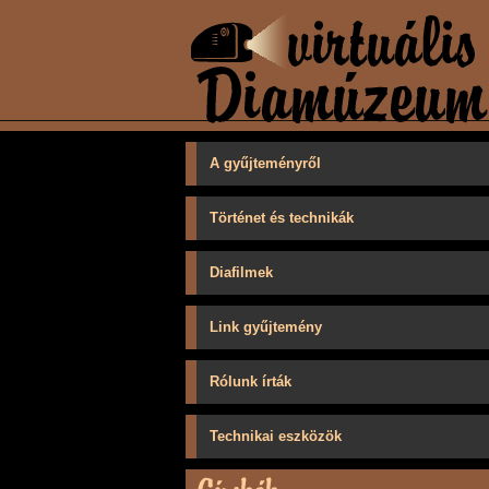
A gyűjteményről
Történet és technikák
Diafilmek
Link gyűjtemény
Rólunk írták
Technikai eszközök