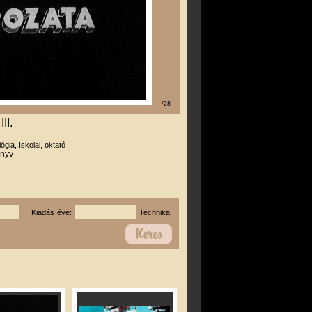
/28
II.
lógia, Iskolai, oktató
önyv
Kiadás éve:
Technika: