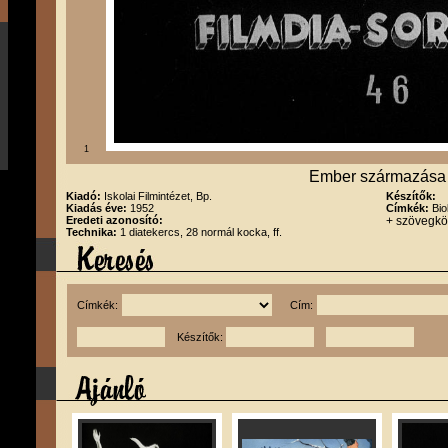
1
Ember származása I
Kiadó:
Iskolai Filmintézet, Bp.
Készítők:
Kiadás éve:
1952
Címkék:
Bio
Eredeti azonosító:
+ szövegk
Technika:
1 diatekercs, 28 normál kocka, ff.
Címkék:
Cím:
Készítők: