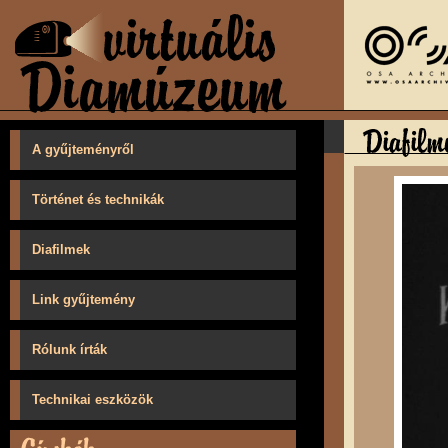
A gyűjteményről
Történet és technikák
Diafilmek
Link gyűjtemény
Rólunk írták
Technikai eszközök