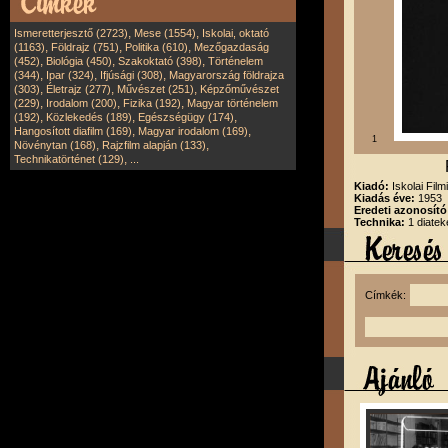
,
,
Ismeretterjesztő (2723)
Mese (1554)
Iskolai, oktató
,
,
,
(1163)
Földrajz (751)
Politika (610)
Mezőgazdaság
,
,
,
(452)
Biológia (450)
Szakoktató (398)
Történelem
,
,
,
(344)
Ipar (324)
Ifjúsági (308)
Magyarország földrajza
,
,
,
(303)
Életrajz (277)
Művészet (251)
Képzőművészet
,
,
,
(229)
Irodalom (200)
Fizika (192)
Magyar történelem
,
,
,
(192)
Közlekedés (189)
Egészségügy (174)
,
,
Hangosított diafilm (169)
Magyar irodalom (169)
1
,
,
Növénytan (168)
Rajzfilm alapján (133)
,
Technikatörténet (129)
...
Kiadó:
Iskolai Film
Kiadás éve:
1953
Eredeti azonosító
Technika:
1 diatek
Címkék: