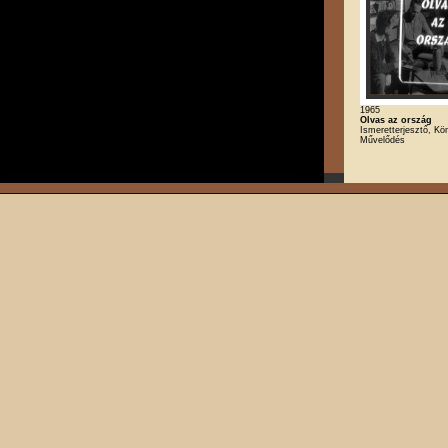
1965
Olvas az ország
Ismeretterjesztő, Kö
Művelődés