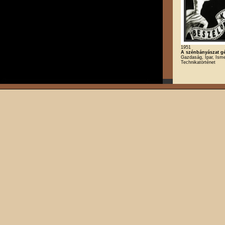
1951
A szénbányászat gé
Gazdaság, Ipar, Isme
Technikatörténet