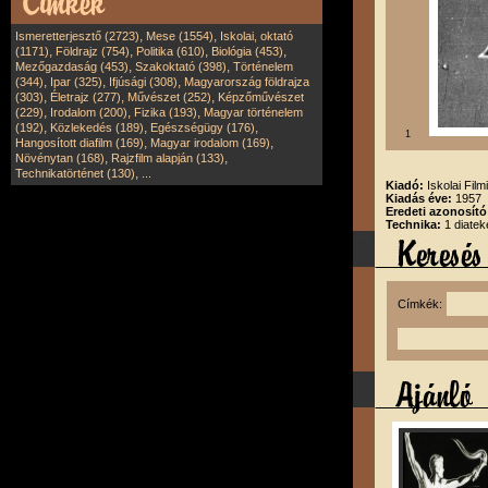
,
,
Ismeretterjesztő (2723)
Mese (1554)
Iskolai, oktató
,
,
,
,
(1171)
Földrajz (754)
Politika (610)
Biológia (453)
,
,
Mezőgazdaság (453)
Szakoktató (398)
Történelem
,
,
,
(344)
Ipar (325)
Ifjúsági (308)
Magyarország földrajza
,
,
,
(303)
Életrajz (277)
Művészet (252)
Képzőművészet
,
,
,
(229)
Irodalom (200)
Fizika (193)
Magyar történelem
,
,
,
(192)
Közlekedés (189)
Egészségügy (176)
1
,
,
Hangosított diafilm (169)
Magyar irodalom (169)
,
,
Növénytan (168)
Rajzfilm alapján (133)
,
Technikatörténet (130)
...
Kiadó:
Iskolai Film
Kiadás éve:
1957
Eredeti azonosító
Technika:
1 diatek
Címkék: