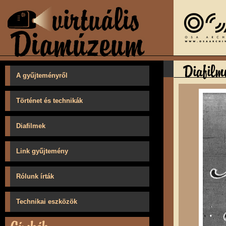
A gyűjteményről
Történet és technikák
Diafilmek
Link gyűjtemény
Rólunk írták
Technikai eszközök