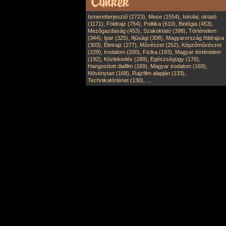
,
,
Ismeretterjesztő (2723)
Mese (1554)
Iskolai, oktató
,
,
,
,
(1171)
Földrajz (754)
Politika (610)
Biológia (453)
,
,
Mezőgazdaság (453)
Szakoktató (398)
Történelem
,
,
,
(344)
Ipar (325)
Ifjúsági (308)
Magyarország földrajza
,
,
,
(303)
Életrajz (277)
Művészet (252)
Képzőművészet
,
,
,
(229)
Irodalom (200)
Fizika (193)
Magyar történelem
,
,
,
(192)
Közlekedés (189)
Egészségügy (176)
,
,
Hangosított diafilm (169)
Magyar irodalom (169)
,
,
Növénytan (168)
Rajzfilm alapján (133)
,
Technikatörténet (130)
...