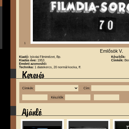
1
Emlősök V.
Kiadó:
Iskolai Filmintézet, Bp.
Készítők:
Kiadás éve:
1953
Címkék:
Bio
Eredeti azonosító:
Technika:
1 diatekercs, 20 normál kocka, ff.
Címkék:
Cím:
Készítők: