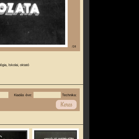
/24
lógia, Iskolai, oktató
Kiadás éve:
Technika: