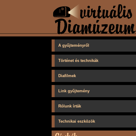
A gyűjteményről
Történet és technikák
Diafilmek
Link gyűjtemény
Rólunk írták
Technikai eszközök