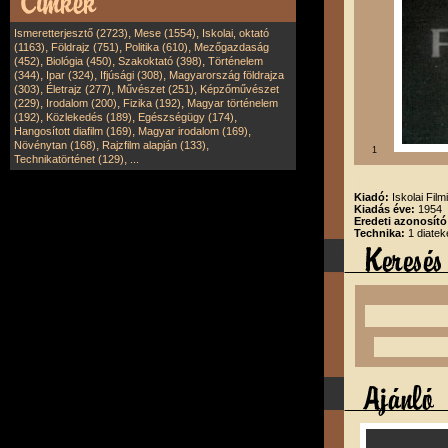
,
,
Ismeretterjesztő (2723)
Mese (1554)
Iskolai, oktató
,
,
,
(1163)
Földrajz (751)
Politika (610)
Mezőgazdaság
,
,
,
(452)
Biológia (450)
Szakoktató (398)
Történelem
,
,
,
(344)
Ipar (324)
Ifjúsági (308)
Magyarország földrajza
,
,
,
(303)
Életrajz (277)
Művészet (251)
Képzőművészet
,
,
,
(229)
Irodalom (200)
Fizika (192)
Magyar történelem
,
,
,
(192)
Közlekedés (189)
Egészségügy (174)
,
,
Hangosított diafilm (169)
Magyar irodalom (169)
,
,
Növénytan (168)
Rajzfilm alapján (133)
1
,
Technikatörténet (129)
...
Kiadó:
Iskolai Film
Kiadás éve:
1954
Eredeti azonosító
Technika:
1 diatek