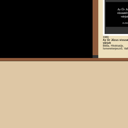
1980
Az Úr Jézus vissza
várjuk
Biblia, Hitoktatás,
Ismeretterjesztő, Val