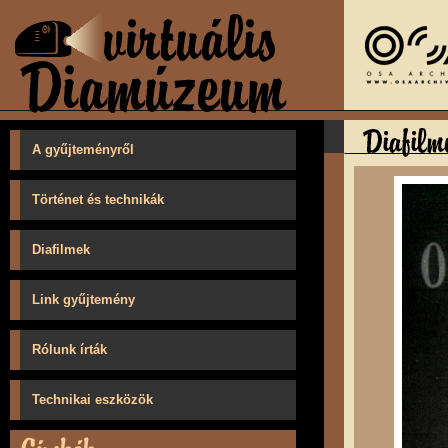
A gyűjteményről
Történet és technikák
Diafilmek
Link gyűjtemény
Rólunk írták
Technikai eszközök