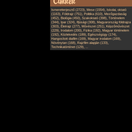
,
,
Ismeretterjesztő (2723)
Mese (1554)
Iskolai, oktató
,
,
,
(1163)
Földrajz (751)
Politika (610)
Mezőgazdaság
,
,
,
(452)
Biológia (450)
Szakoktató (398)
Történelem
,
,
,
(344)
Ipar (324)
Ifjúsági (308)
Magyarország földrajza
,
,
,
(303)
Életrajz (277)
Művészet (251)
Képzőművészet
,
,
,
(229)
Irodalom (200)
Fizika (192)
Magyar történelem
,
,
,
(192)
Közlekedés (189)
Egészségügy (174)
,
,
Hangosított diafilm (169)
Magyar irodalom (169)
,
,
Növénytan (168)
Rajzfilm alapján (133)
,
Technikatörténet (129)
...