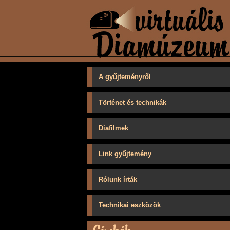
A gyűjteményről
Történet és technikák
Diafilmek
Link gyűjtemény
Rólunk írták
Technikai eszközök