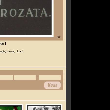
/26
ei I
lógia, Iskolai, oktató