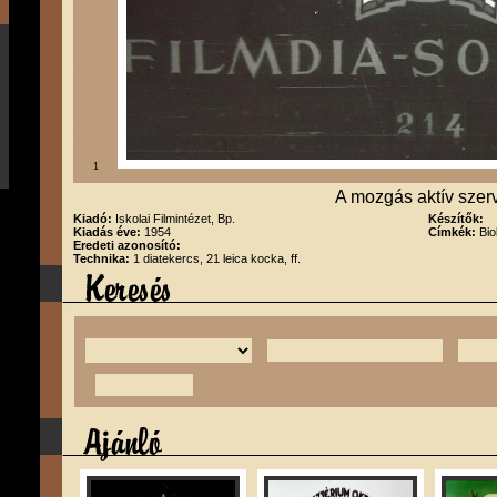
1
A mozgás aktív szerv
Kiadó:
Iskolai Filmintézet, Bp.
Készítők:
Kiadás éve:
1954
Címkék:
Bio
Eredeti azonosító:
Technika:
1 diatekercs, 21 leica kocka, ff.