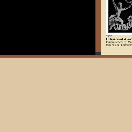
1952
Emlékezzünk 48-ra!
Ismeretterjesztő, Ma
történelem, Történe