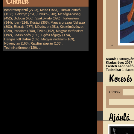
,
,
Ismeretterjesztő (2723)
Mese (1554)
Iskolai, oktató
,
,
,
(1163)
Földrajz (751)
Politika (610)
Mezőgazdaság
,
,
,
(452)
Biológia (450)
Szakoktató (398)
Történelem
,
,
,
(344)
Ipar (324)
Ifjúsági (308)
Magyarország földrajza
,
,
,
(303)
Életrajz (277)
Művészet (251)
Képzőművészet
,
,
,
(229)
Irodalom (200)
Fizika (192)
Magyar történelem
,
,
,
(192)
Közlekedés (189)
Egészségügy (174)
,
,
Hangosított diafilm (169)
Magyar irodalom (169)
,
,
Növénytan (168)
Rajzfilm alapján (133)
1
,
Technikatörténet (129)
...
Kiadó:
Diafilmgyárt
Kiadás éve:
2017
Eredeti azonosító
Technika:
1 diatek
Címkék: