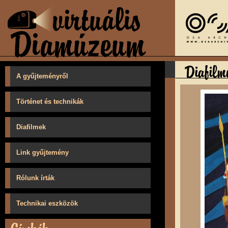
A gyűjteményről
Történet és technikák
Diafilmek
Link gyűjtemény
Rólunk írták
Technikai eszközök