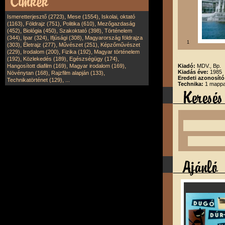
,
,
Ismeretterjesztő (2723)
Mese (1554)
Iskolai, oktató
,
,
,
(1163)
Földrajz (751)
Politika (610)
Mezőgazdaság
,
,
,
(452)
Biológia (450)
Szakoktató (398)
Történelem
,
,
,
(344)
Ipar (324)
Ifjúsági (308)
Magyarország földrajza
1
,
,
,
(303)
Életrajz (277)
Művészet (251)
Képzőművészet
,
,
,
(229)
Irodalom (200)
Fizika (192)
Magyar történelem
,
,
,
(192)
Közlekedés (189)
Egészségügy (174)
,
,
Hangosított diafilm (169)
Magyar irodalom (169)
Kiadó:
MDV., Bp.
Kiadás éve:
1985
,
,
Növénytan (168)
Rajzfilm alapján (133)
Eredeti azonosító
,
Technikatörténet (129)
...
Technika:
1 mappa