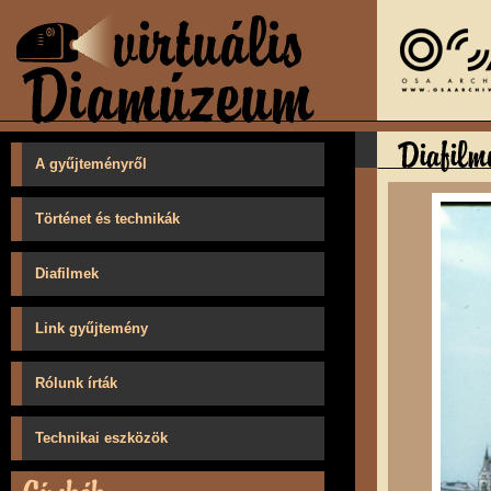
A gyűjteményről
Történet és technikák
Diafilmek
Link gyűjtemény
Rólunk írták
Technikai eszközök