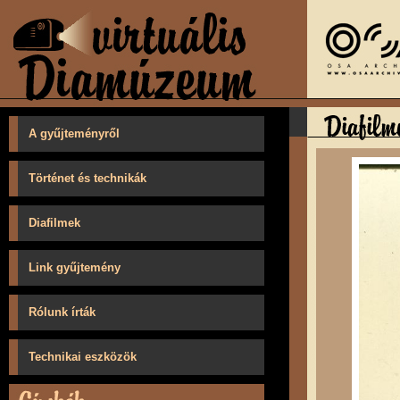
A gyűjteményről
Történet és technikák
Diafilmek
Link gyűjtemény
Rólunk írták
Technikai eszközök