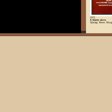
1972
A fekete város
Ifjúsági, Mese, Mozg