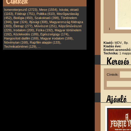
,
,
Ismeretterjesztő (2723)
Mese (1554)
Iskolai, oktató
,
,
,
(1163)
Földrajz (751)
Politika (610)
Mezőgazdaság
,
,
,
(452)
Biológia (450)
Szakoktató (398)
Történelem
,
,
,
(344)
Ipar (324)
Ifjúsági (308)
Magyarország földrajza
,
,
,
(303)
Életrajz (277)
Művészet (251)
Képzőművészet
1
,
,
,
(229)
Irodalom (200)
Fizika (192)
Magyar történelem
,
,
,
(192)
Közlekedés (189)
Egészségügy (174)
,
,
Hangosított diafilm (169)
Magyar irodalom (169)
,
,
Növénytan (168)
Rajzfilm alapján (133)
Kiadó:
MDV., Bp.
,
Kiadás éve:
Technikatörténet (129)
...
Eredeti azonosító
Technika:
1 mappa,
Címkék: