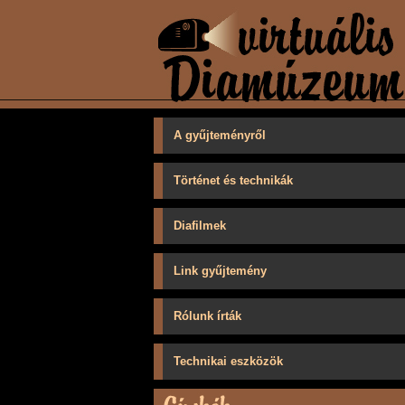
A gyűjteményről
Történet és technikák
Diafilmek
Link gyűjtemény
Rólunk írták
Technikai eszközök