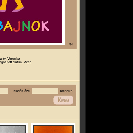
/24
k
arék Veronika
gosított diafilm, Mese
Kiadás éve:
Technika: