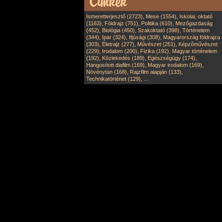
,
,
Ismeretterjesztő (2723)
Mese (1554)
Iskolai, oktató
,
,
,
(1163)
Földrajz (751)
Politika (610)
Mezőgazdaság
,
,
,
(452)
Biológia (450)
Szakoktató (398)
Történelem
,
,
,
(344)
Ipar (324)
Ifjúsági (308)
Magyarország földrajza
,
,
,
(303)
Életrajz (277)
Művészet (251)
Képzőművészet
,
,
,
(229)
Irodalom (200)
Fizika (192)
Magyar történelem
,
,
,
(192)
Közlekedés (189)
Egészségügy (174)
,
,
Hangosított diafilm (169)
Magyar irodalom (169)
,
,
Növénytan (168)
Rajzfilm alapján (133)
,
Technikatörténet (129)
...