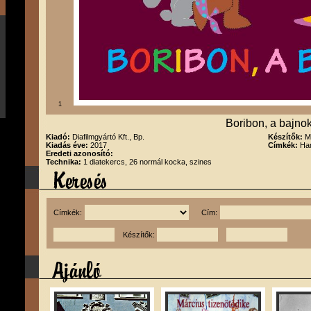
1
Boribon, a bajno
Kiadó:
Diafilmgyártó Kft., Bp.
Készítők:
M
Kiadás éve:
2017
Címkék:
Han
Eredeti azonosító:
Technika:
1 diatekercs, 26 normál kocka, szines
Címkék:
Cím:
Készítők: