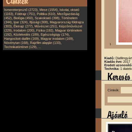
,
,
Ismeretterjesztő (2723)
Mese (1554)
Iskolai, oktató
,
,
,
(1163)
Földrajz (751)
Politika (610)
Mezőgazdaság
,
,
,
(452)
Biológia (450)
Szakoktató (398)
Történelem
,
,
,
(344)
Ipar (324)
Ifjúsági (308)
Magyarország földrajza
,
,
,
(303)
Életrajz (277)
Művészet (251)
Képzőművészet
,
,
,
(229)
Irodalom (200)
Fizika (192)
Magyar történelem
,
,
,
(192)
Közlekedés (189)
Egészségügy (174)
,
,
Hangosított diafilm (169)
Magyar irodalom (169)
,
,
Növénytan (168)
Rajzfilm alapján (133)
1
,
Technikatörténet (129)
...
Kiadó:
Diafilmgyárt
Kiadás éve:
2017
Eredeti azonosító
Technika:
1 diatek
Címkék: