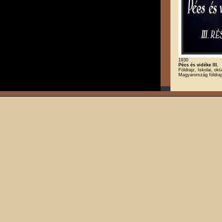
1930
Pécs és vidéke III.
Földrajz, Iskolai, okt
Magyarország földra