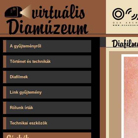
A gyűjteményről
Történet és technikák
Diafilmek
Link gyűjtemény
Rólunk írták
Technikai eszközök