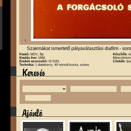
1
Szakmákat ismertető pályaválasztási diafilm - soro
Kiadó:
MDV., Bp.
Készítők:
ö
Kiadás éve:
1966
Minisztérium
Eredeti azonosító:
IS 5181
Címkék:
Ipa
Technika:
1 diatekercs, 40 normál kocka, szines