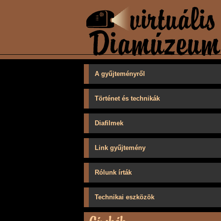
A gyűjteményről
Történet és technikák
Diafilmek
Link gyűjtemény
Rólunk írták
Technikai eszközök