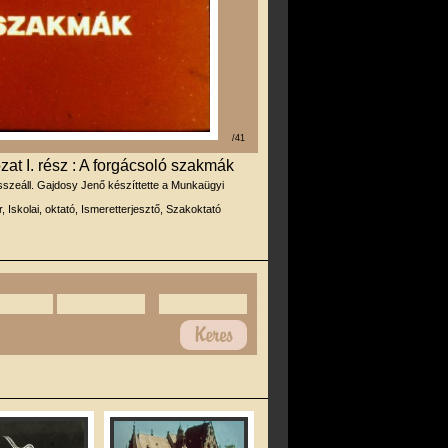
/41
zat I. rész : A forgácsoló szakmák
sszeáll. Gajdosy Jenő készíttette a Munkaügyi
r, Iskolai, oktató, Ismeretterjesztő, Szakoktató