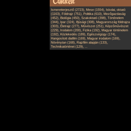
,
,
Ismeretterjesztő (2723)
Mese (1554)
Iskolai, oktató
,
,
,
(1163)
Földrajz (751)
Politika (610)
Mezőgazdaság
,
,
,
(452)
Biológia (450)
Szakoktató (398)
Történelem
,
,
,
(344)
Ipar (324)
Ifjúsági (308)
Magyarország földrajza
,
,
,
(303)
Életrajz (277)
Művészet (251)
Képzőművészet
,
,
,
(229)
Irodalom (200)
Fizika (192)
Magyar történelem
,
,
,
(192)
Közlekedés (189)
Egészségügy (174)
,
,
Hangosított diafilm (169)
Magyar irodalom (169)
,
,
Növénytan (168)
Rajzfilm alapján (133)
,
Technikatörténet (129)
...