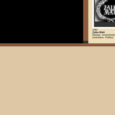
1963
Zalka Máté
Életrajz, Ismeretterj
történelem, Politika,