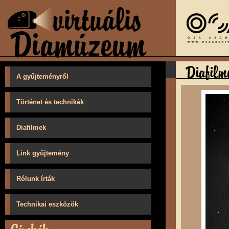
A gyűjteményről
Történet és technikák
Diafilmek
Link gyűjtemény
Rólunk írták
Technikai eszközök