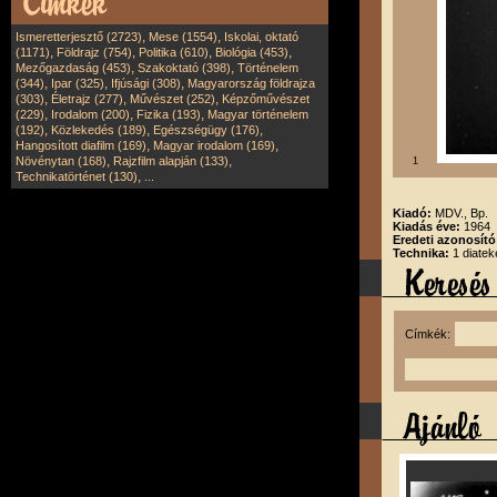
,
,
Ismeretterjesztő (2723)
Mese (1554)
Iskolai, oktató
,
,
,
,
(1171)
Földrajz (754)
Politika (610)
Biológia (453)
,
,
Mezőgazdaság (453)
Szakoktató (398)
Történelem
,
,
,
(344)
Ipar (325)
Ifjúsági (308)
Magyarország földrajza
,
,
,
(303)
Életrajz (277)
Művészet (252)
Képzőművészet
,
,
,
(229)
Irodalom (200)
Fizika (193)
Magyar történelem
,
,
,
(192)
Közlekedés (189)
Egészségügy (176)
,
,
Hangosított diafilm (169)
Magyar irodalom (169)
,
,
Növénytan (168)
Rajzfilm alapján (133)
1
,
Technikatörténet (130)
...
Kiadó:
MDV., Bp.
Kiadás éve:
1964
Eredeti azonosít
Technika:
1 diatek
Címkék: