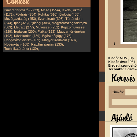
,
,
Ismeretterjesztő (2723)
Mese (1554)
Iskolai, oktató
,
,
,
,
(1171)
Földrajz (754)
Politika (610)
Biológia (453)
,
,
Mezőgazdaság (453)
Szakoktató (398)
Történelem
,
,
,
(344)
Ipar (325)
Ifjúsági (308)
Magyarország földrajza
,
,
,
(303)
Életrajz (277)
Művészet (252)
Képzőművészet
,
,
,
(229)
Irodalom (200)
Fizika (193)
Magyar történelem
,
,
,
(192)
Közlekedés (189)
Egészségügy (176)
,
,
Hangosított diafilm (169)
Magyar irodalom (169)
,
,
1
Növénytan (168)
Rajzfilm alapján (133)
,
Technikatörténet (130)
...
Kiadó:
MDV., Bp.
Kiadás éve:
1961
Eredeti azonosít
Technika:
1 diatek
Címkék: