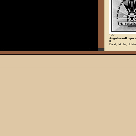
1958
Angolvarrott cipő a
II.
Divat, Iskolai, oktat