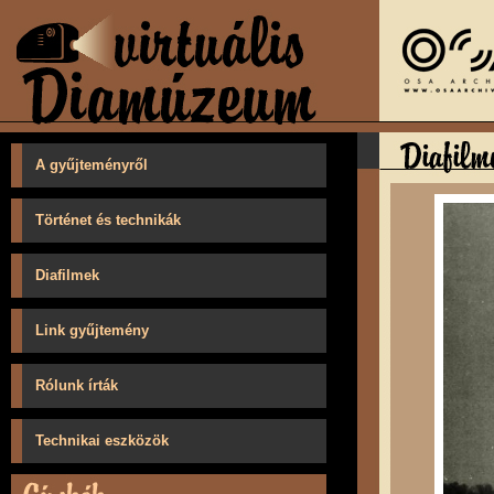
A gyűjteményről
Történet és technikák
Diafilmek
Link gyűjtemény
Rólunk írták
Technikai eszközök