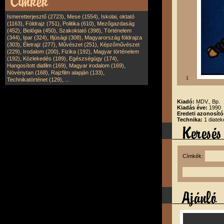
,
,
Ismeretterjesztő (2723)
Mese (1554)
Iskolai, oktató
,
,
,
(1163)
Földrajz (751)
Politika (610)
Mezőgazdaság
,
,
,
(452)
Biológia (450)
Szakoktató (398)
Történelem
,
,
,
(344)
Ipar (324)
Ifjúsági (308)
Magyarország földrajza
,
,
,
(303)
Életrajz (277)
Művészet (251)
Képzőművészet
,
,
,
(229)
Irodalom (200)
Fizika (192)
Magyar történelem
,
,
,
(192)
Közlekedés (189)
Egészségügy (174)
,
,
Hangosított diafilm (169)
Magyar irodalom (169)
,
,
Növénytan (168)
Rajzfilm alapján (133)
1
,
Technikatörténet (129)
...
Kiadó:
MDV., Bp.
Kiadás éve:
1990
Eredeti azonosító
Technika:
1 diatek
Címkék: