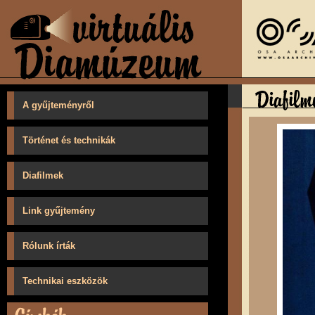
A gyűjteményről
Történet és technikák
Diafilmek
Link gyűjtemény
Rólunk írták
Technikai eszközök