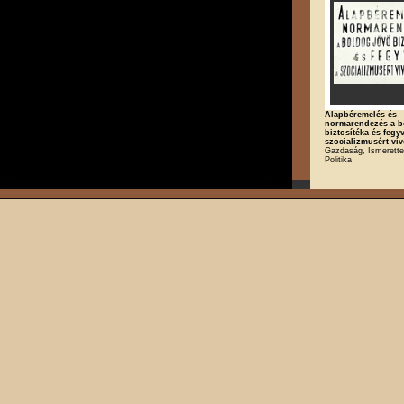
Alapbéremelés és
normarendezés a b
biztosítéka és fegy
szocializmusért ví
Gazdaság, Ismerette
Politika