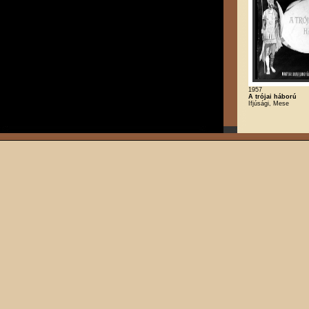
1957
A trójai háború
Ifjúsági, Mese