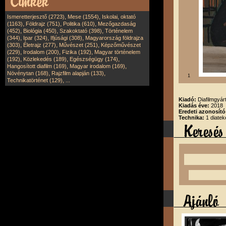
,
,
Ismeretterjesztő (2723)
Mese (1554)
Iskolai, oktató
,
,
,
(1163)
Földrajz (751)
Politika (610)
Mezőgazdaság
,
,
,
(452)
Biológia (450)
Szakoktató (398)
Történelem
,
,
,
(344)
Ipar (324)
Ifjúsági (308)
Magyarország földrajza
,
,
,
(303)
Életrajz (277)
Művészet (251)
Képzőművészet
,
,
,
(229)
Irodalom (200)
Fizika (192)
Magyar történelem
,
,
,
(192)
Közlekedés (189)
Egészségügy (174)
,
,
Hangosított diafilm (169)
Magyar irodalom (169)
,
,
Növénytan (168)
Rajzfilm alapján (133)
1
,
Technikatörténet (129)
...
Kiadó:
Diafilmgyárt
Kiadás éve:
2018
Eredeti azonosító
Technika:
1 diatek