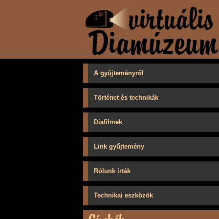
A gyűjteményről
Történet és technikák
Diafilmek
Link gyűjtemény
Rólunk írták
Technikai eszközök