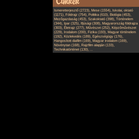
,
,
Ismeretterjesztő (2723)
Mese (1554)
Iskolai, oktató
,
,
,
,
(1171)
Földrajz (754)
Politika (610)
Biológia (453)
,
,
Mezőgazdaság (453)
Szakoktató (398)
Történelem
,
,
,
(344)
Ipar (325)
Ifjúsági (308)
Magyarország földrajza
,
,
,
(303)
Életrajz (277)
Művészet (252)
Képzőművészet
,
,
,
(229)
Irodalom (200)
Fizika (193)
Magyar történelem
,
,
,
(192)
Közlekedés (189)
Egészségügy (176)
,
,
Hangosított diafilm (169)
Magyar irodalom (169)
,
,
Növénytan (168)
Rajzfilm alapján (133)
,
Technikatörténet (130)
...