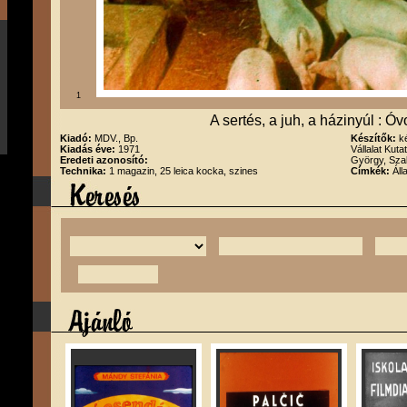
1
A sertés, a juh, a házinyúl : 
Kiadó:
MDV., Bp.
Készítők:
k
Kiadás éve:
1971
Vállalat Kut
Eredeti azonosító:
György, Sza
Technika:
1 magazin, 25 leica kocka, szines
Címkék:
Áll