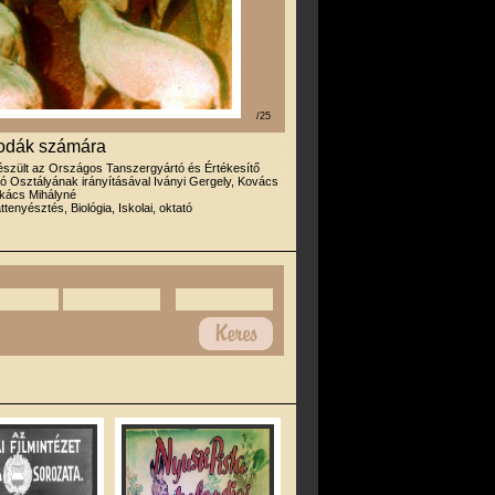
/25
Óvodák számára
észült az Országos Tanszergyártó és Értékesítő
ató Osztályának irányításával Iványi Gergely, Kovács
kács Mihályné
attenyésztés, Biológia, Iskolai, oktató