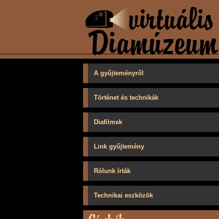
A gyűjteményről
Történet és technikák
Diafilmek
Link gyűjtemény
Rólunk írták
Technikai eszközök