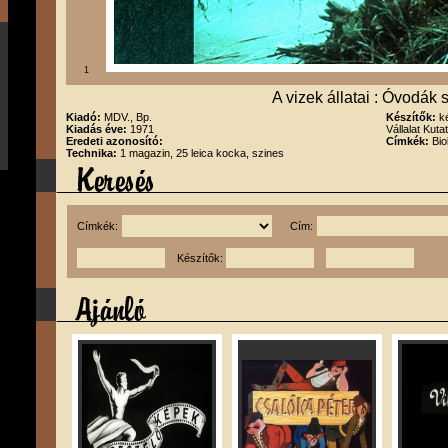
1
A vizek állatai : Óvodák
Kiadó:
MDV., Bp.
Készítők:
k
Kiadás éve:
1971
Vállalat Kut
Eredeti azonosító:
Címkék:
Bio
Technika:
1 magazin, 25 leica kocka, szines
Címkék:
Cím:
Készítők: