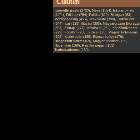
,
,
Ismeretterjesztő (2723)
Mese (1554)
Iskolai, oktató
,
,
,
,
(1171)
Földrajz (754)
Politika (610)
Biológia (453)
,
,
Mezőgazdaság (453)
Szakoktató (398)
Történelem
,
,
,
(344)
Ipar (325)
Ifjúsági (308)
Magyarország földrajza
,
,
,
(303)
Életrajz (277)
Művészet (252)
Képzőművészet
,
,
,
(229)
Irodalom (200)
Fizika (193)
Magyar történelem
,
,
,
(192)
Közlekedés (189)
Egészségügy (176)
,
,
Hangosított diafilm (169)
Magyar irodalom (169)
,
,
Növénytan (168)
Rajzfilm alapján (133)
,
Technikatörténet (130)
...