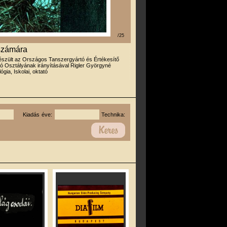
/25
 számára
észült az Országos Tanszergyártó és Értékesítő
ató Osztályának irányításával Rigler Györgyné
lógia, Iskolai, oktató
Kiadás éve:
Technika: