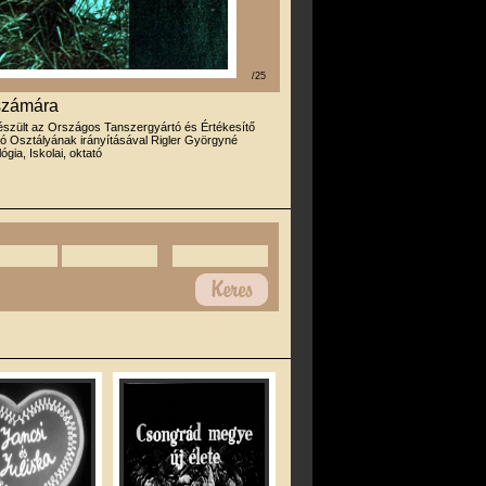
/25
 számára
észült az Országos Tanszergyártó és Értékesítő
ató Osztályának irányításával Rigler Györgyné
lógia, Iskolai, oktató