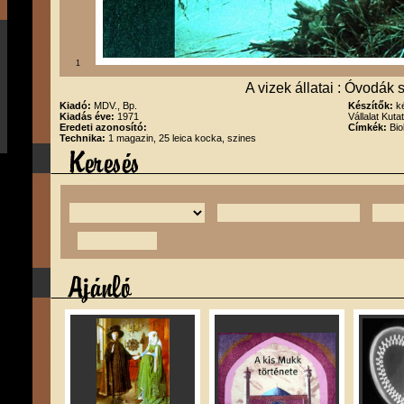
1
A vizek állatai : Óvodák
Kiadó:
MDV., Bp.
Készítők:
k
Kiadás éve:
1971
Vállalat Kut
Eredeti azonosító:
Címkék:
Bio
Technika:
1 magazin, 25 leica kocka, szines