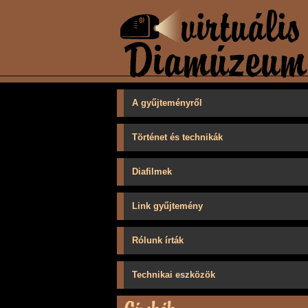
A gyűjteményről
Történet és technikák
Diafilmek
Link gyűjtemény
Rólunk írták
Technikai eszközök