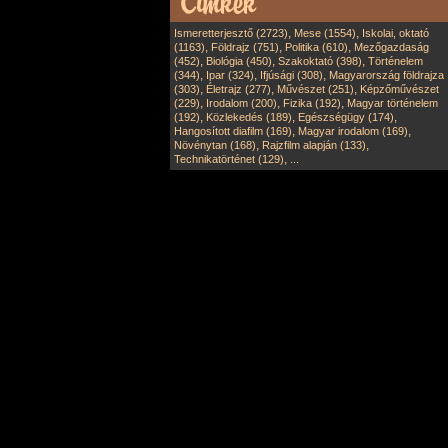
,
,
Ismeretterjesztő (2723)
Mese (1554)
Iskolai, oktató
,
,
,
(1163)
Földrajz (751)
Politika (610)
Mezőgazdaság
,
,
,
(452)
Biológia (450)
Szakoktató (398)
Történelem
,
,
,
(344)
Ipar (324)
Ifjúsági (308)
Magyarország földrajza
,
,
,
(303)
Életrajz (277)
Művészet (251)
Képzőművészet
,
,
,
(229)
Irodalom (200)
Fizika (192)
Magyar történelem
,
,
,
(192)
Közlekedés (189)
Egészségügy (174)
,
,
Hangosított diafilm (169)
Magyar irodalom (169)
,
,
Növénytan (168)
Rajzfilm alapján (133)
,
Technikatörténet (129)
...