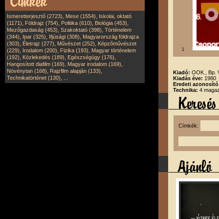
,
,
Ismeretterjesztő (2723)
Mese (1554)
Iskolai, oktató
,
,
,
,
(1171)
Földrajz (754)
Politika (610)
Biológia (453)
,
,
Mezőgazdaság (453)
Szakoktató (398)
Történelem
,
,
,
(344)
Ipar (325)
Ifjúsági (308)
Magyarország földrajza
,
,
,
(303)
Életrajz (277)
Művészet (252)
Képzőművészet
,
,
,
1
(229)
Irodalom (200)
Fizika (193)
Magyar történelem
,
,
,
(192)
Közlekedés (189)
Egészségügy (176)
,
,
Hangosított diafilm (169)
Magyar irodalom (169)
,
,
Növénytan (168)
Rajzfilm alapján (133)
Kiadó:
OOK., Bp.
,
Technikatörténet (130)
...
Kiadás éve:
1980
Eredeti azonosító
Technika:
4 magazi
Címkék: