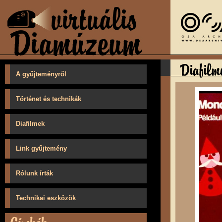
A gyűjteményről
Történet és technikák
Diafilmek
Link gyűjtemény
Rólunk írták
Technikai eszközök