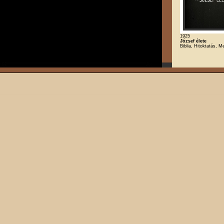
1925
József élete
Biblia, Hitoktatás, M