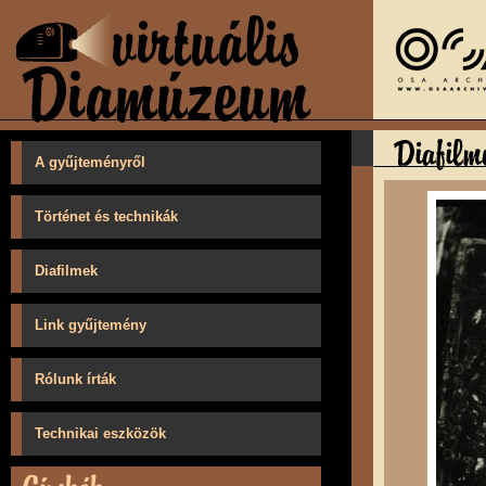
A gyűjteményről
Történet és technikák
Diafilmek
Link gyűjtemény
Rólunk írták
Technikai eszközök