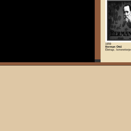
1959
Herman Ottó
Életrajz, Ismeretterj