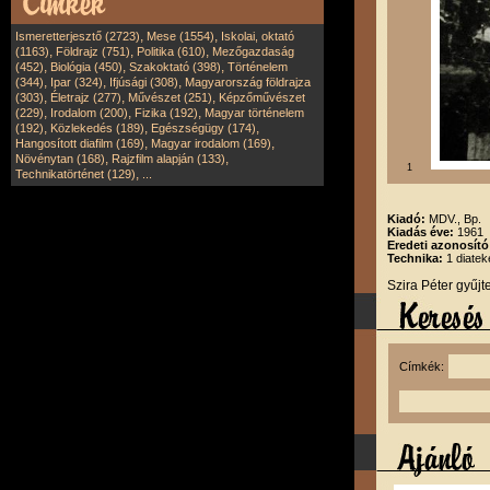
,
,
Ismeretterjesztő (2723)
Mese (1554)
Iskolai, oktató
,
,
,
(1163)
Földrajz (751)
Politika (610)
Mezőgazdaság
,
,
,
(452)
Biológia (450)
Szakoktató (398)
Történelem
,
,
,
(344)
Ipar (324)
Ifjúsági (308)
Magyarország földrajza
,
,
,
(303)
Életrajz (277)
Művészet (251)
Képzőművészet
,
,
,
(229)
Irodalom (200)
Fizika (192)
Magyar történelem
,
,
,
(192)
Közlekedés (189)
Egészségügy (174)
,
,
Hangosított diafilm (169)
Magyar irodalom (169)
,
,
Növénytan (168)
Rajzfilm alapján (133)
1
,
Technikatörténet (129)
...
Kiadó:
MDV., Bp.
Kiadás éve:
1961
Eredeti azonosít
Technika:
1 diatek
Szira Péter gyűj
Címkék: