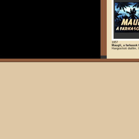
1957
Maugli, a farkasok 
Hangosított diafilm, 