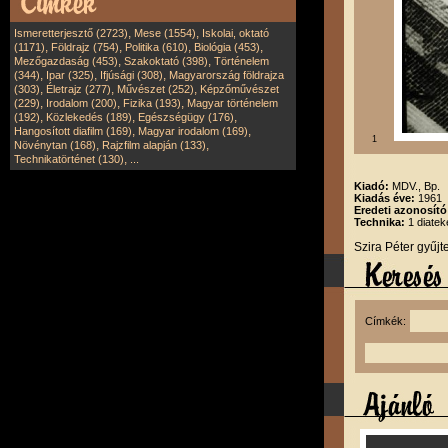
,
,
Ismeretterjesztő (2723)
Mese (1554)
Iskolai, oktató
,
,
,
,
(1171)
Földrajz (754)
Politika (610)
Biológia (453)
,
,
Mezőgazdaság (453)
Szakoktató (398)
Történelem
,
,
,
(344)
Ipar (325)
Ifjúsági (308)
Magyarország földrajza
,
,
,
(303)
Életrajz (277)
Művészet (252)
Képzőművészet
,
,
,
(229)
Irodalom (200)
Fizika (193)
Magyar történelem
,
,
,
(192)
Közlekedés (189)
Egészségügy (176)
,
,
Hangosított diafilm (169)
Magyar irodalom (169)
1
,
,
Növénytan (168)
Rajzfilm alapján (133)
,
Technikatörténet (130)
...
Kiadó:
MDV., Bp.
Kiadás éve:
1961
Eredeti azonosít
Technika:
1 diatek
Szira Péter gyűj
Címkék: