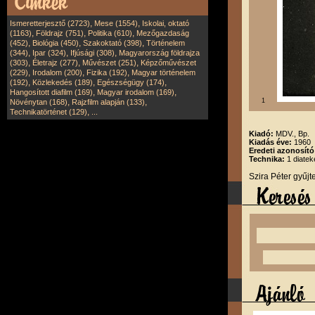
,
,
Ismeretterjesztő (2723)
Mese (1554)
Iskolai, oktató
,
,
,
(1163)
Földrajz (751)
Politika (610)
Mezőgazdaság
,
,
,
(452)
Biológia (450)
Szakoktató (398)
Történelem
,
,
,
(344)
Ipar (324)
Ifjúsági (308)
Magyarország földrajza
,
,
,
(303)
Életrajz (277)
Művészet (251)
Képzőművészet
,
,
,
(229)
Irodalom (200)
Fizika (192)
Magyar történelem
,
,
,
(192)
Közlekedés (189)
Egészségügy (174)
,
,
Hangosított diafilm (169)
Magyar irodalom (169)
,
,
1
Növénytan (168)
Rajzfilm alapján (133)
,
Technikatörténet (129)
...
Kiadó:
MDV., Bp.
Kiadás éve:
1960
Eredeti azonosít
Technika:
1 diatek
Szira Péter gyűj