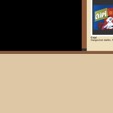
Csipi
Hangosított diafilm,