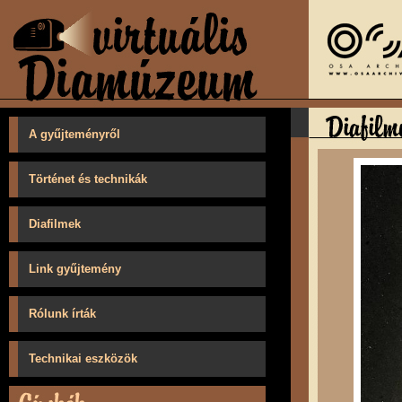
A gyűjteményről
Történet és technikák
Diafilmek
Link gyűjtemény
Rólunk írták
Technikai eszközök