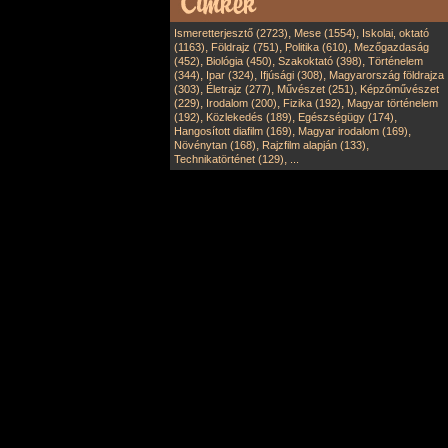
,
,
Ismeretterjesztő (2723)
Mese (1554)
Iskolai, oktató
,
,
,
(1163)
Földrajz (751)
Politika (610)
Mezőgazdaság
,
,
,
(452)
Biológia (450)
Szakoktató (398)
Történelem
,
,
,
(344)
Ipar (324)
Ifjúsági (308)
Magyarország földrajza
,
,
,
(303)
Életrajz (277)
Művészet (251)
Képzőművészet
,
,
,
(229)
Irodalom (200)
Fizika (192)
Magyar történelem
,
,
,
(192)
Közlekedés (189)
Egészségügy (174)
,
,
Hangosított diafilm (169)
Magyar irodalom (169)
,
,
Növénytan (168)
Rajzfilm alapján (133)
,
Technikatörténet (129)
...