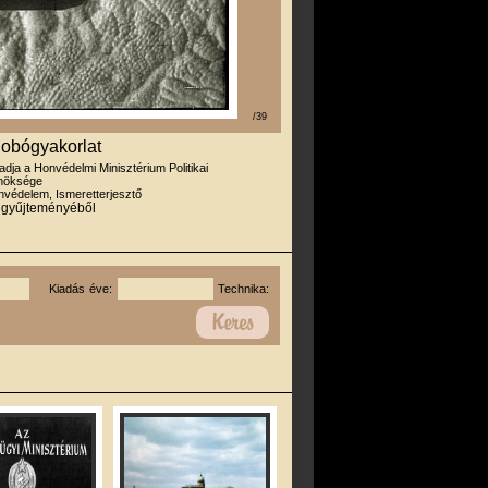
/39
dobógyakorlat
iadja a Honvédelmi Minisztérium Politikai
nöksége
védelem, Ismeretterjesztő
r gyűjteményéből
Kiadás éve:
Technika: