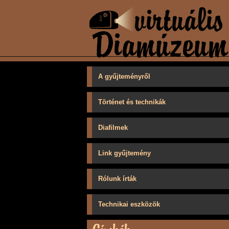
A gyűjteményről
Történet és technikák
Diafilmek
Link gyűjtemény
Rólunk írták
Technikai eszközök