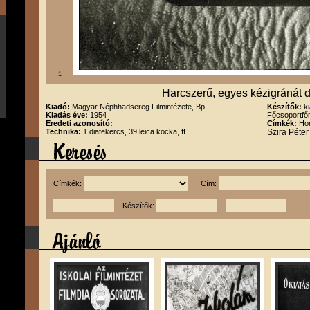
1
Harcszerű, egyes kézigránát 
Kiadó:
Magyar Néphhadsereg Filmintézete, Bp.
Készítők:
k
Kiadás éve:
1954
Főcsoportfő
Eredeti azonosító:
Címkék:
Hon
Technika:
1 diatekercs, 39 leica kocka, ff.
Szira Péte
Címkék:
Cím:
Készítők: