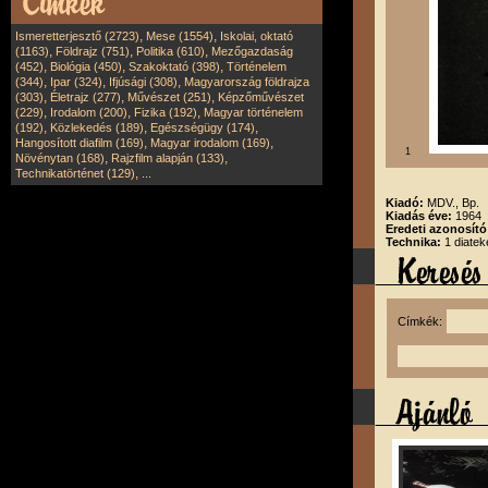
,
,
Ismeretterjesztő (2723)
Mese (1554)
Iskolai, oktató
,
,
,
(1163)
Földrajz (751)
Politika (610)
Mezőgazdaság
,
,
,
(452)
Biológia (450)
Szakoktató (398)
Történelem
,
,
,
(344)
Ipar (324)
Ifjúsági (308)
Magyarország földrajza
,
,
,
(303)
Életrajz (277)
Művészet (251)
Képzőművészet
,
,
,
(229)
Irodalom (200)
Fizika (192)
Magyar történelem
,
,
,
(192)
Közlekedés (189)
Egészségügy (174)
,
,
Hangosított diafilm (169)
Magyar irodalom (169)
1
,
,
Növénytan (168)
Rajzfilm alapján (133)
,
Technikatörténet (129)
...
Kiadó:
MDV., Bp.
Kiadás éve:
1964
Eredeti azonosít
Technika:
1 diatek
Címkék: