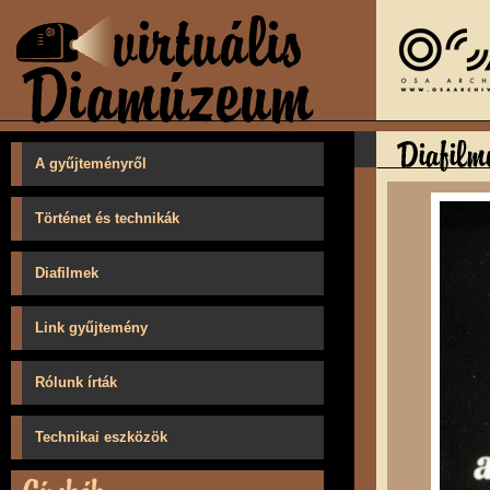
A gyűjteményről
Történet és technikák
Diafilmek
Link gyűjtemény
Rólunk írták
Technikai eszközök