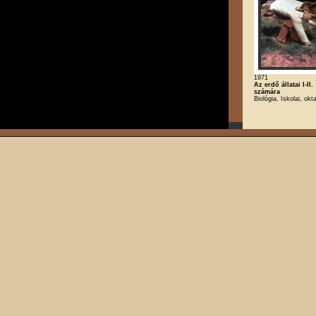
1971
Az erdő állatai I-II
számára
Biológia, Iskolai, okt