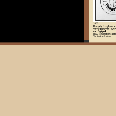
1963
Csepeli Kerékpár é
Varrógépgyár PAN
varrógépek
Ipar, Ismeretterjesztő
Technikatörténet