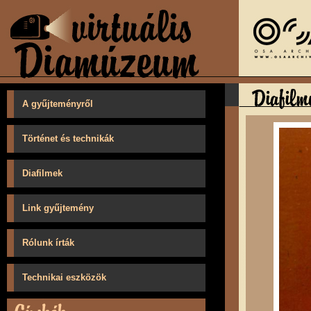
A gyűjteményről
Történet és technikák
Diafilmek
Link gyűjtemény
Rólunk írták
Technikai eszközök