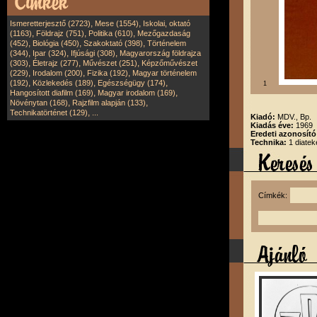
,
,
Ismeretterjesztő (2723)
Mese (1554)
Iskolai, oktató
,
,
,
(1163)
Földrajz (751)
Politika (610)
Mezőgazdaság
,
,
,
(452)
Biológia (450)
Szakoktató (398)
Történelem
,
,
,
(344)
Ipar (324)
Ifjúsági (308)
Magyarország földrajza
,
,
,
(303)
Életrajz (277)
Művészet (251)
Képzőművészet
,
,
,
(229)
Irodalom (200)
Fizika (192)
Magyar történelem
,
,
,
(192)
Közlekedés (189)
Egészségügy (174)
1
,
,
Hangosított diafilm (169)
Magyar irodalom (169)
,
,
Növénytan (168)
Rajzfilm alapján (133)
,
Technikatörténet (129)
...
Kiadó:
MDV., Bp.
Kiadás éve:
1969
Eredeti azonosít
Technika:
1 diatek
Címkék: