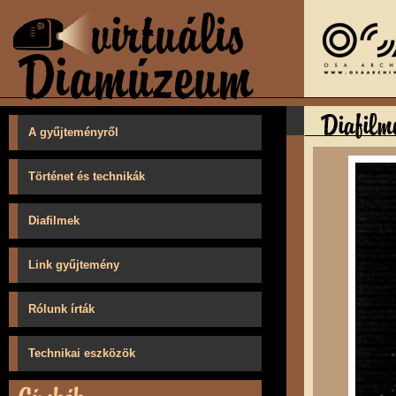
A gyűjteményről
Történet és technikák
Diafilmek
Link gyűjtemény
Rólunk írták
Technikai eszközök