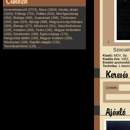
,
,
Ismeretterjesztő (2723)
Mese (1554)
Iskolai, oktató
,
,
,
(1163)
Földrajz (751)
Politika (610)
Mezőgazdaság
,
,
,
(452)
Biológia (450)
Szakoktató (398)
Történelem
,
,
,
(344)
Ipar (324)
Ifjúsági (308)
Magyarország földrajza
,
,
,
(303)
Életrajz (277)
Művészet (251)
Képzőművészet
,
,
,
(229)
Irodalom (200)
Fizika (192)
Magyar történelem
,
,
,
(192)
Közlekedés (189)
Egészségügy (174)
,
,
Hangosított diafilm (169)
Magyar irodalom (169)
,
,
Növénytan (168)
Rajzfilm alapján (133)
1
,
Technikatörténet (129)
...
Szociali
Kiadó:
MDV., Bp.
Kiadás éve:
1963
Eredeti azonosít
Technika:
1 diatek
Címkék: