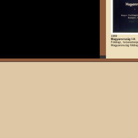
1969
Magyarország I-II.
Földrajz, Ismeretterj
Magyarország földra