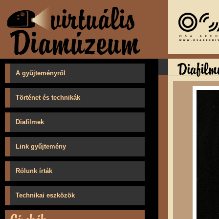
A gyűjteményről
Történet és technikák
Diafilmek
Link gyűjtemény
Rólunk írták
Technikai eszközök