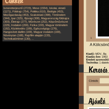
,
,
Ismeretterjesztő (2723)
Mese (1554)
Iskolai, oktató
,
,
,
,
(1171)
Földrajz (754)
Politika (610)
Biológia (453)
,
,
Mezőgazdaság (453)
Szakoktató (398)
Történelem
,
,
,
(344)
Ipar (325)
Ifjúsági (308)
Magyarország földrajza
,
,
,
(303)
Életrajz (277)
Művészet (252)
Képzőművészet
,
,
,
(229)
Irodalom (200)
Fizika (193)
Magyar történelem
,
,
,
(192)
Közlekedés (189)
Egészségügy (176)
,
,
Hangosított diafilm (169)
Magyar irodalom (169)
,
,
Növénytan (168)
Rajzfilm alapján (133)
1
,
Technikatörténet (130)
...
A Kölcsönös
Kiadó:
MDV., Bp.
Kiadás éve:
1963
Eredeti azonosít
Technika:
1 diatek
Címkék: