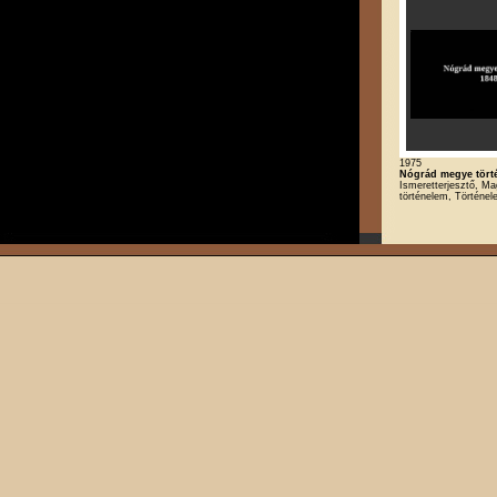
1975
Nógrád megye törté
Ismeretterjesztő, Ma
történelem, Történe