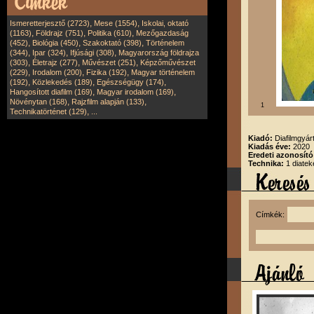
,
,
Ismeretterjesztő (2723)
Mese (1554)
Iskolai, oktató
,
,
,
(1163)
Földrajz (751)
Politika (610)
Mezőgazdaság
,
,
,
(452)
Biológia (450)
Szakoktató (398)
Történelem
,
,
,
(344)
Ipar (324)
Ifjúsági (308)
Magyarország földrajza
,
,
,
(303)
Életrajz (277)
Művészet (251)
Képzőművészet
,
,
,
(229)
Irodalom (200)
Fizika (192)
Magyar történelem
,
,
,
(192)
Közlekedés (189)
Egészségügy (174)
,
,
Hangosított diafilm (169)
Magyar irodalom (169)
,
,
Növénytan (168)
Rajzfilm alapján (133)
1
,
Technikatörténet (129)
...
Kiadó:
Diafilmgyárt
Kiadás éve:
2020
Eredeti azonosító
Technika:
1 diatek
Címkék: