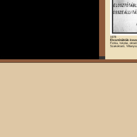
1978
Elosztótáblák össze
Fizika, Iskolai, oktat
Szakoktató, Villanys