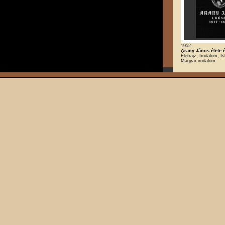
1952
Arany János élete é
Életrajz, Irodalom, Is
Magyar irodalom