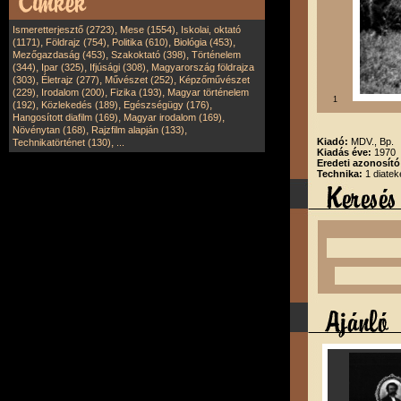
,
,
Ismeretterjesztő (2723)
Mese (1554)
Iskolai, oktató
,
,
,
,
(1171)
Földrajz (754)
Politika (610)
Biológia (453)
,
,
Mezőgazdaság (453)
Szakoktató (398)
Történelem
,
,
,
(344)
Ipar (325)
Ifjúsági (308)
Magyarország földrajza
,
,
,
(303)
Életrajz (277)
Művészet (252)
Képzőművészet
,
,
,
(229)
Irodalom (200)
Fizika (193)
Magyar történelem
1
,
,
,
(192)
Közlekedés (189)
Egészségügy (176)
,
,
Hangosított diafilm (169)
Magyar irodalom (169)
,
,
Növénytan (168)
Rajzfilm alapján (133)
,
Kiadó:
MDV., Bp.
Technikatörténet (130)
...
Kiadás éve:
1970
Eredeti azonosító
Technika:
1 diatek