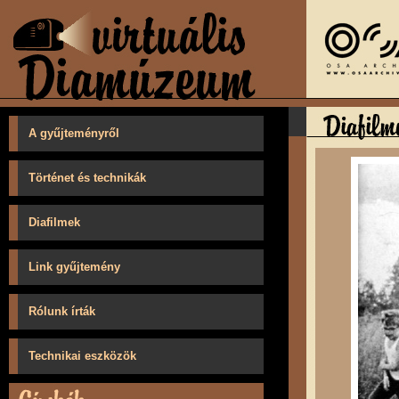
A gyűjteményről
Történet és technikák
Diafilmek
Link gyűjtemény
Rólunk írták
Technikai eszközök