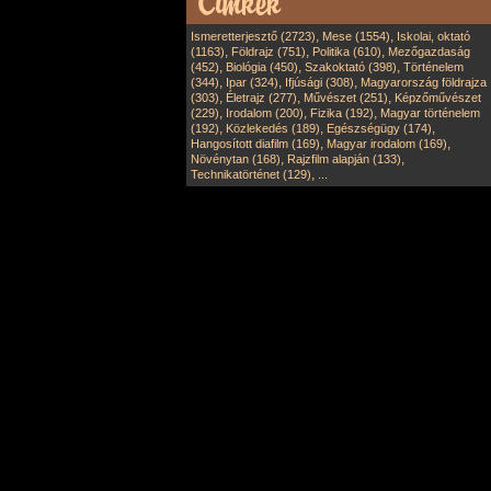
,
,
Ismeretterjesztő (2723)
Mese (1554)
Iskolai, oktató
,
,
,
(1163)
Földrajz (751)
Politika (610)
Mezőgazdaság
,
,
,
(452)
Biológia (450)
Szakoktató (398)
Történelem
,
,
,
(344)
Ipar (324)
Ifjúsági (308)
Magyarország földrajza
,
,
,
(303)
Életrajz (277)
Művészet (251)
Képzőművészet
,
,
,
(229)
Irodalom (200)
Fizika (192)
Magyar történelem
,
,
,
(192)
Közlekedés (189)
Egészségügy (174)
,
,
Hangosított diafilm (169)
Magyar irodalom (169)
,
,
Növénytan (168)
Rajzfilm alapján (133)
,
Technikatörténet (129)
...