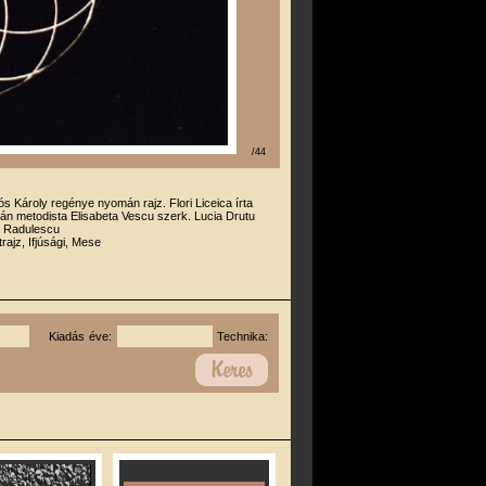
/44
l
ós Károly regénye nyomán rajz. Flori Liceica írta
án metodista Elisabeta Vescu szerk. Lucia Drutu
 Radulescu
trajz, Ifjúsági, Mese
Kiadás éve:
Technika: