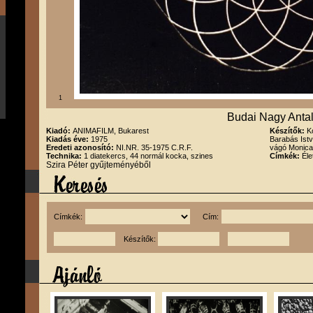
1
Budai Nagy Anta
Kiadó:
ANIMAFILM, Bukarest
Készítők:
K
Kiadás éve:
1975
Barabás Istv
Eredeti azonosító:
NI.NR. 35-1975 C.R.F.
vágó Monica
Technika:
1 diatekercs, 44 normál kocka, szines
Címkék:
Éle
Szira Péter gyűjteményéből
Címkék:
Cím:
Készítők: