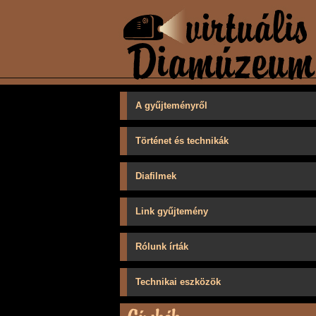
A gyűjteményről
Történet és technikák
Diafilmek
Link gyűjtemény
Rólunk írták
Technikai eszközök