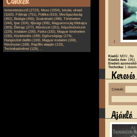
,
,
Ismeretterjesztő (2723)
Mese (1554)
Iskolai, oktató
,
,
,
(1163)
Földrajz (751)
Politika (610)
Mezőgazdaság
,
,
,
(452)
Biológia (450)
Szakoktató (398)
Történelem
,
,
,
(344)
Ipar (324)
Ifjúsági (308)
Magyarország földrajza
,
,
,
(303)
Életrajz (277)
Művészet (251)
Képzőművészet
,
,
,
(229)
Irodalom (200)
Fizika (192)
Magyar történelem
,
,
,
(192)
Közlekedés (189)
Egészségügy (174)
,
,
Hangosított diafilm (169)
Magyar irodalom (169)
1
,
,
Növénytan (168)
Rajzfilm alapján (133)
,
Technikatörténet (129)
...
Kiadó:
MDV., Bp.
Kiadás éve:
1961
Eredeti azonosít
Technika:
1 diatek
Címkék: