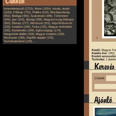
,
,
Ismeretterjesztő (2723)
Mese (1554)
Iskolai, oktató
,
,
,
(1163)
Földrajz (751)
Politika (610)
Mezőgazdaság
,
,
,
(452)
Biológia (450)
Szakoktató (398)
Történelem
,
,
,
(344)
Ipar (324)
Ifjúsági (308)
Magyarország földrajza
,
,
,
(303)
Életrajz (277)
Művészet (251)
Képzőművészet
,
,
,
(229)
Irodalom (200)
Fizika (192)
Magyar történelem
,
,
,
(192)
Közlekedés (189)
Egészségügy (174)
,
,
Hangosított diafilm (169)
Magyar irodalom (169)
,
,
Növénytan (168)
Rajzfilm alapján (133)
1
,
Technikatörténet (129)
...
Kiadó:
Magyar Fot
Kiadás éve:
1953
Eredeti azonosító
Technika:
1 diatek
Címkék: