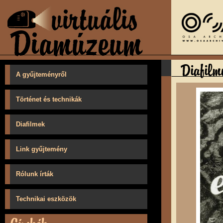
A gyűjteményről
Történet és technikák
Diafilmek
Link gyűjtemény
Rólunk írták
Technikai eszközök