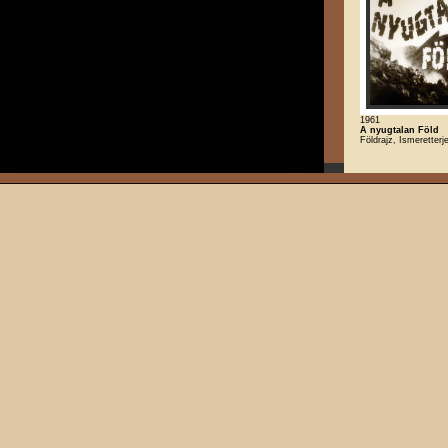
1961
A nyugtalan Föld
Földrajz, Ismeretterj