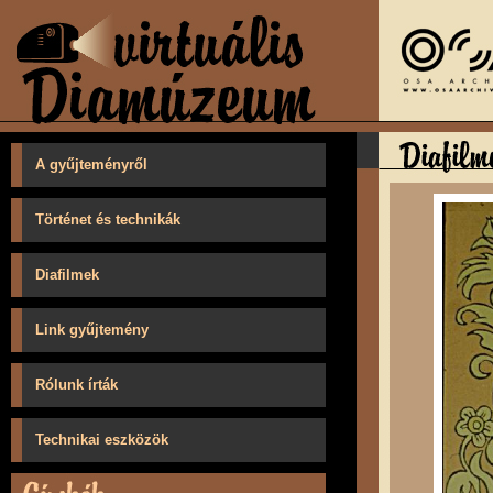
A gyűjteményről
Történet és technikák
Diafilmek
Link gyűjtemény
Rólunk írták
Technikai eszközök