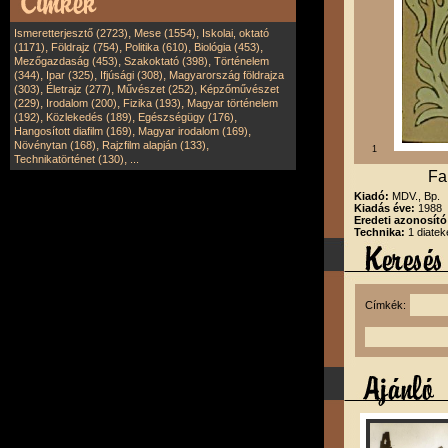
,
,
Ismeretterjesztő (2723)
Mese (1554)
Iskolai, oktató
,
,
,
,
(1171)
Földrajz (754)
Politika (610)
Biológia (453)
,
,
Mezőgazdaság (453)
Szakoktató (398)
Történelem
,
,
,
(344)
Ipar (325)
Ifjúsági (308)
Magyarország földrajza
,
,
,
(303)
Életrajz (277)
Művészet (252)
Képzőművészet
,
,
,
(229)
Irodalom (200)
Fizika (193)
Magyar történelem
,
,
,
(192)
Közlekedés (189)
Egészségügy (176)
,
,
Hangosított diafilm (169)
Magyar irodalom (169)
,
,
Növénytan (168)
Rajzfilm alapján (133)
1
,
Technikatörténet (130)
...
Fa
Kiadó:
MDV., Bp.
Kiadás éve:
1988
Eredeti azonosít
Technika:
1 diatek
Címkék: