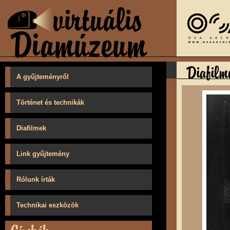
A gyűjteményről
Történet és technikák
Diafilmek
Link gyűjtemény
Rólunk írták
Technikai eszközök