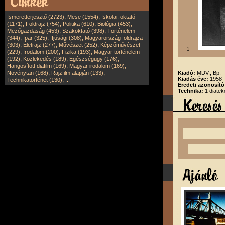
,
,
Ismeretterjesztő (2723)
Mese (1554)
Iskolai, oktató
,
,
,
,
(1171)
Földrajz (754)
Politika (610)
Biológia (453)
,
,
Mezőgazdaság (453)
Szakoktató (398)
Történelem
,
,
,
(344)
Ipar (325)
Ifjúsági (308)
Magyarország földrajza
,
,
,
(303)
Életrajz (277)
Művészet (252)
Képzőművészet
1
,
,
,
(229)
Irodalom (200)
Fizika (193)
Magyar történelem
,
,
,
(192)
Közlekedés (189)
Egészségügy (176)
,
,
Hangosított diafilm (169)
Magyar irodalom (169)
,
,
Növénytan (168)
Rajzfilm alapján (133)
Kiadó:
MDV., Bp.
Kiadás éve:
1958
,
Technikatörténet (130)
...
Eredeti azonosít
Technika:
1 diatek