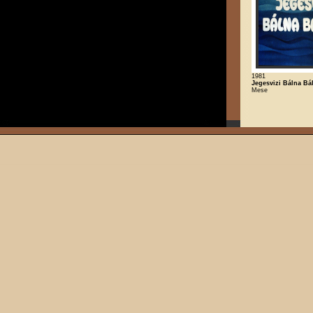
1981
Jegesvizi Bálna Bál
Mese