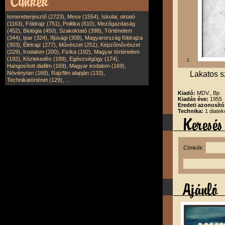
,
,
Ismeretterjesztő (2723)
Mese (1554)
Iskolai, oktató
,
,
,
(1163)
Földrajz (751)
Politika (610)
Mezőgazdaság
,
,
,
(452)
Biológia (450)
Szakoktató (398)
Történelem
,
,
,
(344)
Ipar (324)
Ifjúsági (308)
Magyarország földrajza
,
,
,
(303)
Életrajz (277)
Művészet (251)
Képzőművészet
,
,
,
(229)
Irodalom (200)
Fizika (192)
Magyar történelem
,
,
,
(192)
Közlekedés (189)
Egészségügy (174)
1
,
,
Hangosított diafilm (169)
Magyar irodalom (169)
,
,
Növénytan (168)
Rajzfilm alapján (133)
Lakatos s
,
Technikatörténet (129)
...
Kiadó:
MDV., Bp.
Kiadás éve:
1955
Eredeti azonosító
Technika:
1 diatek
Címkék: