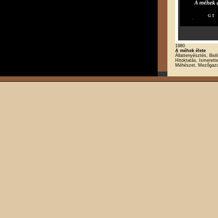
1980
A méhek élete
Állattenyésztés, Biol
Hitoktatás, Ismerette
Méhészet, Mezőgazd