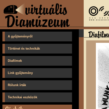
A gyűjteményről
Történet és technikák
Diafilmek
Link gyűjtemény
Rólunk írták
Technikai eszközök