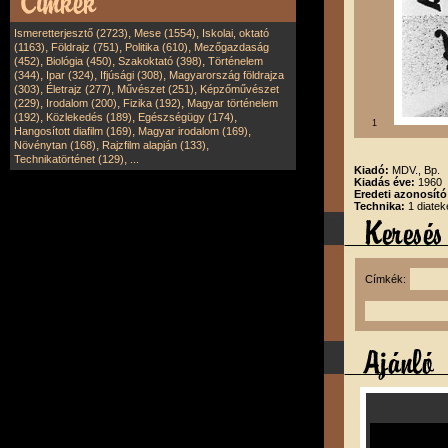
,
,
Ismeretterjesztő (2723)
Mese (1554)
Iskolai, oktató
,
,
,
(1163)
Földrajz (751)
Politika (610)
Mezőgazdaság
,
,
,
(452)
Biológia (450)
Szakoktató (398)
Történelem
,
,
,
(344)
Ipar (324)
Ifjúsági (308)
Magyarország földrajza
,
,
,
(303)
Életrajz (277)
Művészet (251)
Képzőművészet
,
,
,
(229)
Irodalom (200)
Fizika (192)
Magyar történelem
,
,
,
(192)
Közlekedés (189)
Egészségügy (174)
1
,
,
Hangosított diafilm (169)
Magyar irodalom (169)
,
,
Növénytan (168)
Rajzfilm alapján (133)
,
Technikatörténet (129)
...
Kiadó:
MDV., Bp.
Kiadás éve:
1960
Eredeti azonosít
Technika:
1 diatek
Címkék: