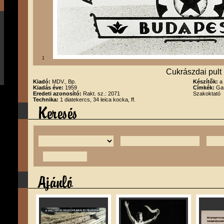
1
Cukrászdai pult
Kiadó:
MDV., Bp.
Készítők:
a
Kiadás éve:
1959
Címkék:
Gas
Eredeti azonosító:
Rakt. sz.: 2071
Szakoktató
Technika:
1 diatekercs, 34 leica kocka, ff.