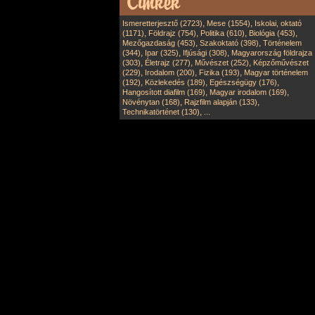
,
,
Ismeretterjesztő (2723)
Mese (1554)
Iskolai, oktató
,
,
,
,
(1171)
Földrajz (754)
Politika (610)
Biológia (453)
,
,
Mezőgazdaság (453)
Szakoktató (398)
Történelem
,
,
,
(344)
Ipar (325)
Ifjúsági (308)
Magyarország földrajza
,
,
,
(303)
Életrajz (277)
Művészet (252)
Képzőművészet
,
,
,
(229)
Irodalom (200)
Fizika (193)
Magyar történelem
,
,
,
(192)
Közlekedés (189)
Egészségügy (176)
,
,
Hangosított diafilm (169)
Magyar irodalom (169)
,
,
Növénytan (168)
Rajzfilm alapján (133)
,
Technikatörténet (130)
...