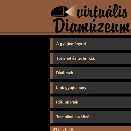
A gyűjteményről
Történet és technikák
Diafilmek
Link gyűjtemény
Rólunk írták
Technikai eszközök