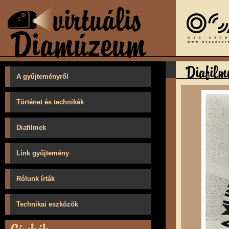
A gyűjteményről
Történet és technikák
Diafilmek
Link gyűjtemény
Rólunk írták
Technikai eszközök