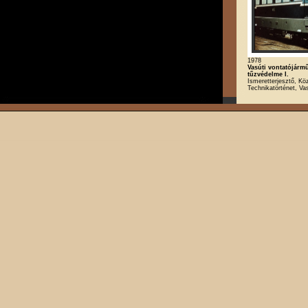
1978
Vasúti vontatójárm
tűzvédelme I.
Ismeretterjesztő, Kö
Technikatörténet, Va