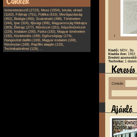
,
,
Ismeretterjesztő (2723)
Mese (1554)
Iskolai, oktató
,
,
,
(1163)
Földrajz (751)
Politika (610)
Mezőgazdaság
,
,
,
(452)
Biológia (450)
Szakoktató (398)
Történelem
,
,
,
(344)
Ipar (324)
Ifjúsági (308)
Magyarország földrajza
,
,
,
(303)
Életrajz (277)
Művészet (251)
Képzőművészet
,
,
,
(229)
Irodalom (200)
Fizika (192)
Magyar történelem
,
,
,
(192)
Közlekedés (189)
Egészségügy (174)
1
,
,
Hangosított diafilm (169)
Magyar irodalom (169)
,
,
Növénytan (168)
Rajzfilm alapján (133)
,
Technikatörténet (129)
...
Kiadó:
MDV., Bp.
Kiadás éve:
1963
Eredeti azonosít
Technika:
1 diatek
Címkék: