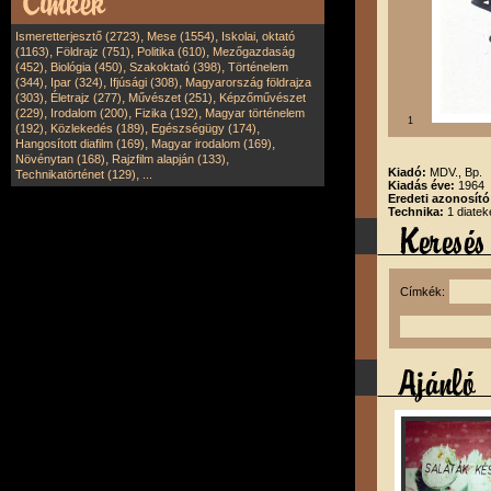
,
,
Ismeretterjesztő (2723)
Mese (1554)
Iskolai, oktató
,
,
,
(1163)
Földrajz (751)
Politika (610)
Mezőgazdaság
,
,
,
(452)
Biológia (450)
Szakoktató (398)
Történelem
,
,
,
(344)
Ipar (324)
Ifjúsági (308)
Magyarország földrajza
,
,
,
(303)
Életrajz (277)
Művészet (251)
Képzőművészet
,
,
,
(229)
Irodalom (200)
Fizika (192)
Magyar történelem
1
,
,
,
(192)
Közlekedés (189)
Egészségügy (174)
,
,
Hangosított diafilm (169)
Magyar irodalom (169)
,
,
Növénytan (168)
Rajzfilm alapján (133)
Kiadó:
MDV., Bp.
,
Technikatörténet (129)
...
Kiadás éve:
1964
Eredeti azonosít
Technika:
1 diatek
Címkék: