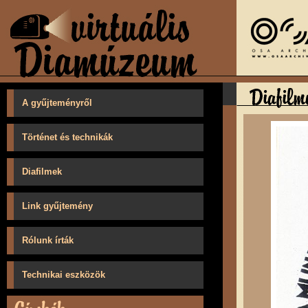
A gyűjteményről
Történet és technikák
Diafilmek
Link gyűjtemény
Rólunk írták
Technikai eszközök