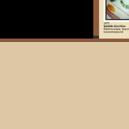
1975
Saláták készítése
Élelmiszeripar, Gasz
Ismeretterjesztő