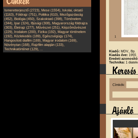
,
,
Ismeretterjesztő (2723)
Mese (1554)
Iskolai, oktató
,
,
,
(1163)
Földrajz (751)
Politika (610)
Mezőgazdaság
,
,
,
(452)
Biológia (450)
Szakoktató (398)
Történelem
,
,
,
(344)
Ipar (324)
Ifjúsági (308)
Magyarország földrajza
,
,
,
(303)
Életrajz (277)
Művészet (251)
Képzőművészet
,
,
,
(229)
Irodalom (200)
Fizika (192)
Magyar történelem
,
,
,
(192)
Közlekedés (189)
Egészségügy (174)
1
,
,
Hangosított diafilm (169)
Magyar irodalom (169)
,
,
Növénytan (168)
Rajzfilm alapján (133)
,
Technikatörténet (129)
...
Kiadó:
MDV., Bp.
Kiadás éve:
1955
Eredeti azonosít
Technika:
1 diatek
Címkék: