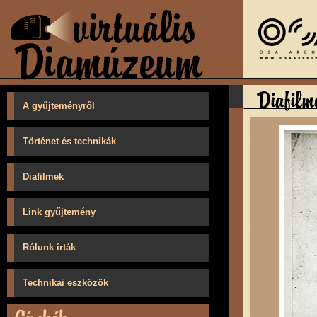
A gyűjteményről
Történet és technikák
Diafilmek
Link gyűjtemény
Rólunk írták
Technikai eszközök