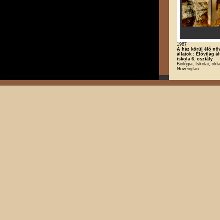
1967
A ház körül élő nö
állatok : Élővilág á
iskola 6. osztály
Biológia, Iskolai, okt
Növénytan