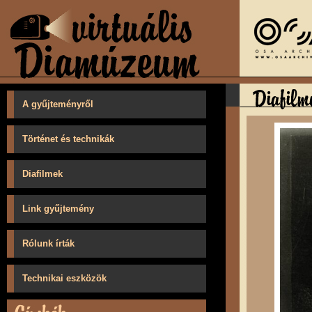
A gyűjteményről
Történet és technikák
Diafilmek
Link gyűjtemény
Rólunk írták
Technikai eszközök