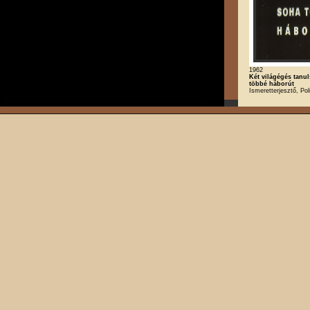
1962
Két világégés tanu
többé háborút
Ismeretterjesztő, Poli