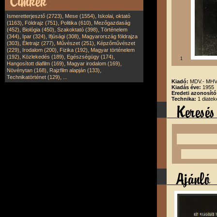
,
,
Ismeretterjesztő (2723)
Mese (1554)
Iskolai, oktató
,
,
,
(1163)
Földrajz (751)
Politika (610)
Mezőgazdaság
,
,
,
(452)
Biológia (450)
Szakoktató (398)
Történelem
,
,
,
(344)
Ipar (324)
Ifjúsági (308)
Magyarország földrajza
,
,
,
(303)
Életrajz (277)
Művészet (251)
Képzőművészet
,
,
,
(229)
Irodalom (200)
Fizika (192)
Magyar történelem
,
,
,
(192)
Közlekedés (189)
Egészségügy (174)
1
,
,
Hangosított diafilm (169)
Magyar irodalom (169)
,
,
Növénytan (168)
Rajzfilm alapján (133)
,
Technikatörténet (129)
...
Kiadó:
MDV.- MHV.
Kiadás éve:
1955
Eredeti azonosít
Technika:
1 diatek