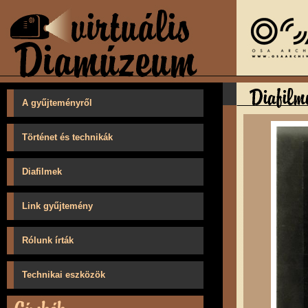
A gyűjteményről
Történet és technikák
Diafilmek
Link gyűjtemény
Rólunk írták
Technikai eszközök