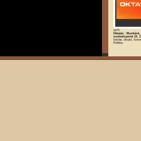
1975
Oktatás : Munkánk,
eredményeink 10. 1
Iskolai, oktató, Ismer
Politika