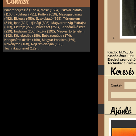
,
,
Ismeretterjesztő (2723)
Mese (1554)
Iskolai, oktató
,
,
,
(1163)
Földrajz (751)
Politika (610)
Mezőgazdaság
,
,
,
(452)
Biológia (450)
Szakoktató (398)
Történelem
,
,
,
(344)
Ipar (324)
Ifjúsági (308)
Magyarország földrajza
,
,
,
(303)
Életrajz (277)
Művészet (251)
Képzőművészet
,
,
,
(229)
Irodalom (200)
Fizika (192)
Magyar történelem
,
,
,
(192)
Közlekedés (189)
Egészségügy (174)
1
,
,
Hangosított diafilm (169)
Magyar irodalom (169)
,
,
Növénytan (168)
Rajzfilm alapján (133)
,
Technikatörténet (129)
...
Kiadó:
MDV., Bp.
Kiadás éve:
1955
Eredeti azonosít
Technika:
1 diatek
Címkék: