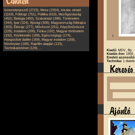
,
,
Ismeretterjesztő (2723)
Mese (1554)
Iskolai, oktató
,
,
,
(1163)
Földrajz (751)
Politika (610)
Mezőgazdaság
,
,
,
(452)
Biológia (450)
Szakoktató (398)
Történelem
,
,
,
(344)
Ipar (324)
Ifjúsági (308)
Magyarország földrajza
,
,
,
(303)
Életrajz (277)
Művészet (251)
Képzőművészet
,
,
,
(229)
Irodalom (200)
Fizika (192)
Magyar történelem
,
,
,
(192)
Közlekedés (189)
Egészségügy (174)
1
,
,
Hangosított diafilm (169)
Magyar irodalom (169)
,
,
Növénytan (168)
Rajzfilm alapján (133)
,
Technikatörténet (129)
...
Kiadó:
MDV., Bp.
Kiadás éve:
1955
Eredeti azonosít
Technika:
1 diatek