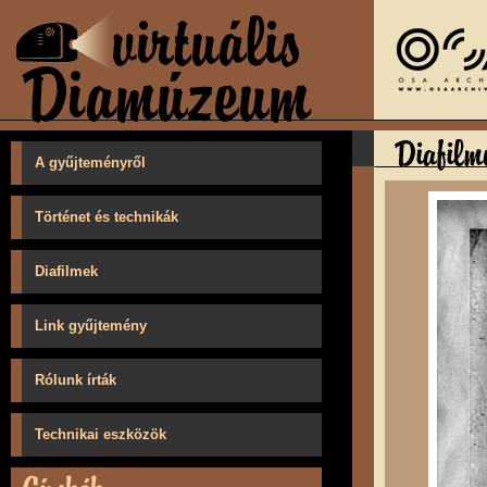
A gyűjteményről
Történet és technikák
Diafilmek
Link gyűjtemény
Rólunk írták
Technikai eszközök