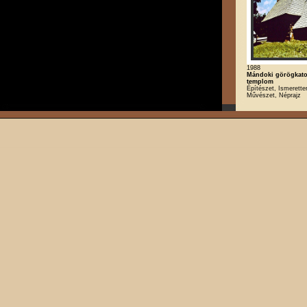
1988
Mándoki görögkato
templom
Építészet, Ismeretter
Művészet, Néprajz