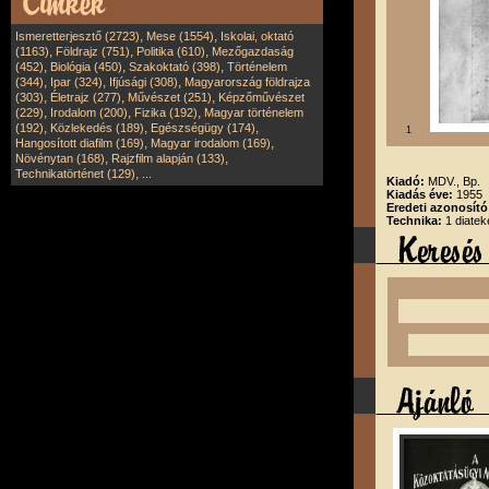
,
,
Ismeretterjesztő (2723)
Mese (1554)
Iskolai, oktató
,
,
,
(1163)
Földrajz (751)
Politika (610)
Mezőgazdaság
,
,
,
(452)
Biológia (450)
Szakoktató (398)
Történelem
,
,
,
(344)
Ipar (324)
Ifjúsági (308)
Magyarország földrajza
,
,
,
(303)
Életrajz (277)
Művészet (251)
Képzőművészet
,
,
,
(229)
Irodalom (200)
Fizika (192)
Magyar történelem
,
,
,
(192)
Közlekedés (189)
Egészségügy (174)
1
,
,
Hangosított diafilm (169)
Magyar irodalom (169)
,
,
Növénytan (168)
Rajzfilm alapján (133)
,
Technikatörténet (129)
...
Kiadó:
MDV., Bp.
Kiadás éve:
1955
Eredeti azonosít
Technika:
1 diatek