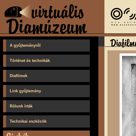
A gyűjteményről
Történet és technikák
Diafilmek
Link gyűjtemény
Rólunk írták
Technikai eszközök