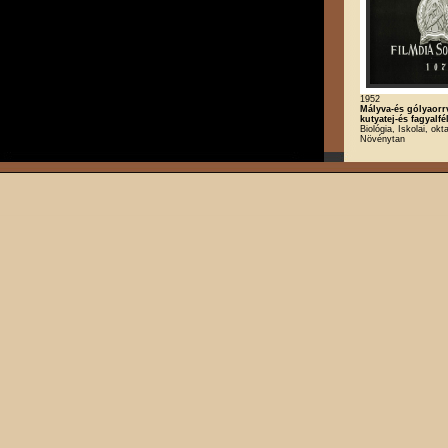
1952
Mályva-és gólyaorr
kutyatej-és fagyalfé
Biológia, Iskolai, okt
Növénytan