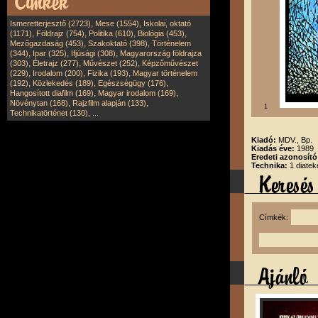
,
,
Ismeretterjesztő (2723)
Mese (1554)
Iskolai, oktató
,
,
,
,
(1171)
Földrajz (754)
Politika (610)
Biológia (453)
,
,
Mezőgazdaság (453)
Szakoktató (398)
Történelem
,
,
,
(344)
Ipar (325)
Ifjúsági (308)
Magyarország földrajza
,
,
,
(303)
Életrajz (277)
Művészet (252)
Képzőművészet
,
,
,
(229)
Irodalom (200)
Fizika (193)
Magyar történelem
,
,
,
(192)
Közlekedés (189)
Egészségügy (176)
,
,
Hangosított diafilm (169)
Magyar irodalom (169)
,
,
Növénytan (168)
Rajzfilm alapján (133)
1
,
Technikatörténet (130)
...
Kiadó:
MDV., Bp.
Kiadás éve:
1989
Eredeti azonosít
Technika:
1 diatek
Címkék: