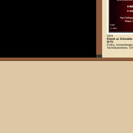
1974
Képek az űrkutatás
III-IV.
Fizika, Ismeretterjes
Technikatörténet, Űr