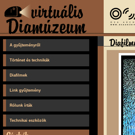
A gyűjteményről
Történet és technikák
Diafilmek
Link gyűjtemény
Rólunk írták
Technikai eszközök